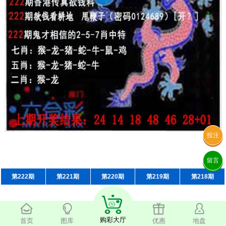
投注
留言
第222期
第221期
第220期
第219期
第218期
购彩大厅
首页
图库
优惠
地盘