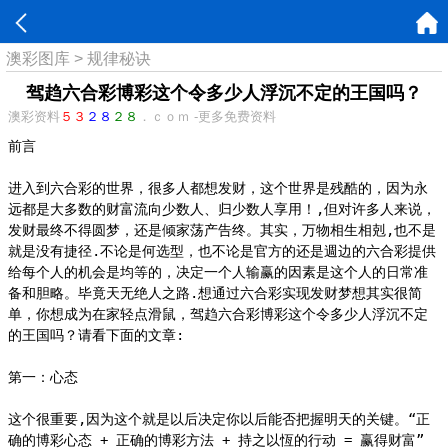
澳彩图库
>
规律秘诀
驾趋六合彩博彩这个令多少人浮沉不定的王国吗？
澳彩资料
５３
２８
２８
．ｃｏｍ -更多免费资料
前言

进入到六合彩的世界，很多人都想发财，这个世界是残酷的，因为永
远都是大多数的财富流向少数人、归少数人享用！,但对许多人来说，
发财最终不得圆梦，还是倾家荡产告终。其实，万物相生相剋,也不是
就是没有捷径.不论是何选型，也不论是官方的还是週边的六合彩提供
给每个人的机会是均等的，决定一个人输赢的因素是这个人的日常准
备和胆略。毕竟天无绝人之路.想通过六合彩实现发财梦想其实很简
单，你想成为在家轻点滑鼠，驾趋六合彩博彩这个令多少人浮沉不定
的王国吗？请看下面的文章:

第一：心态

这个很重要,因为这个就是以后决定你以后能否把握明天的关键。“正
确的博彩心态 + 正确的博彩方法 + 持之以恆的行动 = 赢得财富” 